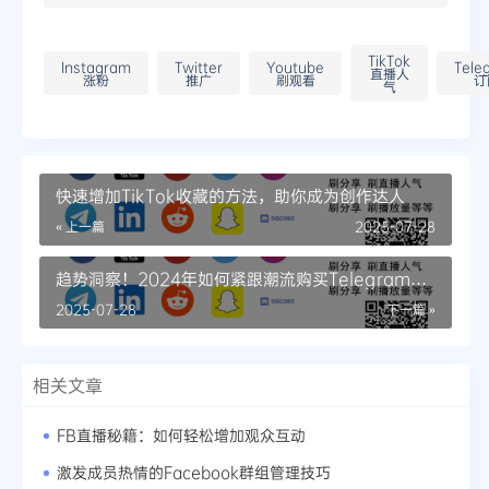
TikTok
Instagram
Twitter
Youtube
Tele
直播人
涨粉
推广
刷观看
订
气
快速增加TikTok收藏的方法，助你成为创作达人
« 上一篇
2025-07-28
趋势洞察！2024年如何紧跟潮流购买Telegram群
组高质量成员
2025-07-28
下一篇 »
相关文章
FB直播秘籍：如何轻松增加观众互动
激发成员热情的Facebook群组管理技巧