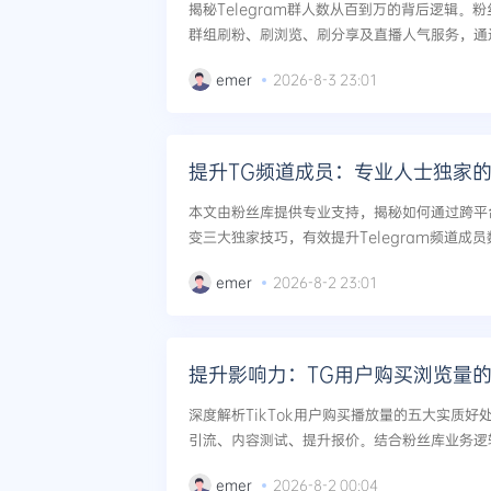
揭秘Telegram群人数从百到万的背后逻辑。粉
群组刷粉、刷浏览、刷分享及直播人气服务，通
户技术，实现安全、高效的群组增长，并附带商业
emer
2026-8-3 23:01
提升TG频道成员：专业人士独家
本文由粉丝库提供专业支持，揭秘如何通过跨平
变三大独家技巧，有效提升Telegram频道成
览等工具，打造可持续增长闭环，适合社媒运营者
emer
2026-8-2 23:01
提升影响力：TG用户购买浏览量
深度解析TikTok用户购买播放量的五大实质
引流、内容测试、提升报价。结合粉丝库业务逻
长策略，助你突破流量瓶颈。...
emer
2026-8-2 00:04