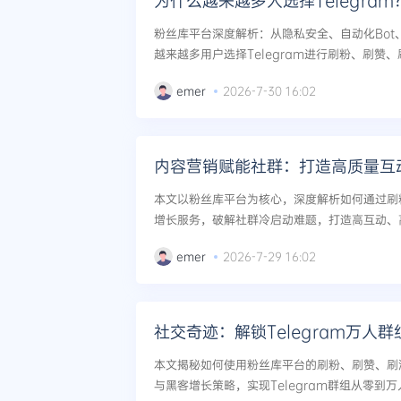
为什么越来越多人选择Telegra
粉丝库平台深度解析：从隐私安全、自动化Bot
越来越多用户选择Telegram进行刷粉、刷赞
提供SEO优化版流量增长策略。...
emer
2026-7-30 16:02
内容营销赋能社群：打造高质量互
本文以粉丝库平台为核心，深度解析如何通过刷
增长服务，破解社群冷启动难题，打造高互动、
ebook、YouTube、TikTok、Instag
emer
2026-7-29 16:02
数字积累到...
社交奇迹：解锁Telegram万人
本文揭秘如何使用粉丝库平台的刷粉、刷赞、刷
与黑客增长策略，实现Telegram群组从零到