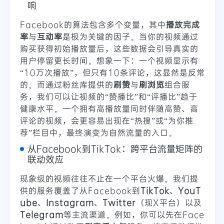
响
Facebook的算法包含多个变量，其中
播放完成
率
与
互动率
是极为关键的因子。当你的视频通过
购买获得初始播放量后，这些数据会引导真实的
用户停留更长时间。想象一下：一个视频显示有
“10万次播放”，但只有10条评论，这显然是反常
的。而通过粉丝库提供的
刷赞
与
刷浏览
组合服
务，我们可以让视频的“赞播比”和“评播比”趋于
健康水平。一个拥有高播放量同时伴随高赞、高
评论的视频，会更容易出现在“热搜”或“为你推
荐”栏目中，最终演变为自然流量的入口。
从Facebook到TikTok：跨平台流量矩阵的
联动效应
现象级的视频往往不止在一个平台火爆。我们提
供的服务覆盖了从Facebook到
TikTok
、
YouT
ube
、
Instagram
、
Twitter
（现X平台）以及
Telegram
等主流渠道。例如，你可以先在Face