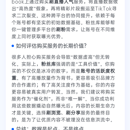
book上通过购买
刷直播人气
服务，将直播数据做
出“高热度”假象，再将精彩片段搬运至TikTok寻
求二次裂变。这种跨平台的协同提升，依赖于每
个账号都有坚实的初始数据基础。粉丝库能够帮
你一键管理多平台的
刷粉
需求，让账号在不同维
度上同时获取曝光优势。
如何评估购买服务的长期价值？
很多人担心购买服务会导致“数据虚高”但无转
化。实际上，
粉丝库
强调的是“工具价值”。你购
买的不仅仅是冰冷的数字，而是
账号的活跃度权
重
。有了高播放量作为背书，更容易吸引品牌方
的合作邀约；有了高关注度作为基础，你的内容
更容易被真实用户转发。当然，我们建议将购买
服务作为“催化剂”，而非“唯一解”。当你成功利
用这些数据撬动自然曝光后，内容的长期生命力
才是关键。选择
刷浏览
、
刷分享
服务的最终目
的，是为了让优质内容不被埋没在信息洪流中。
总结：数据是起点，不是终点