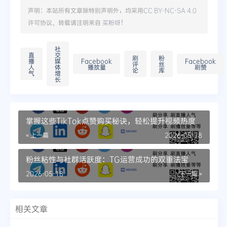
声明：本站所有文章除特别声明外，均采用
CC BY-NC-SA 4.0
许可协议。转载请注明来自
买粉呀
！
社
直
交
刷
粉
播
媒
Facebook
Facebook
评
丝
人
体
播放量
刷赞
论
库
气
增
长
掌握这些TikTok点赞购买秘诀，轻松提升视频热度
« 上一篇
2026-05-18
粉丝粘性与社群活跃度：TG运营成功的双重法宝
2026-05-18
下一篇 »
相关文章