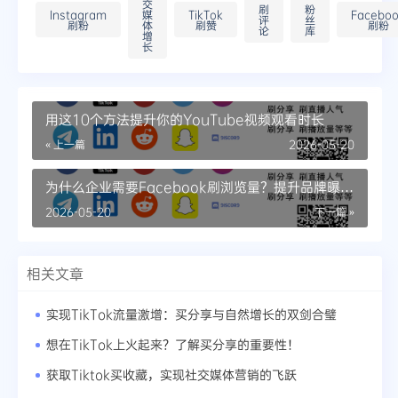
交
刷
粉
Instagram
媒
TikTok
Facebo
评
丝
刷粉
体
刷赞
刷粉
论
库
增
长
用这10个方法提升你的YouTube视频观看时长
« 上一篇
2026-05-20
为什么企业需要Facebook刷浏览量？提升品牌曝光
的必备技巧
2026-05-20
下一篇 »
相关文章
实现TikTok流量激增：买分享与自然增长的双剑合璧
想在TikTok上火起来？了解买分享的重要性！
获取Tiktok买收藏，实现社交媒体营销的飞跃