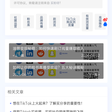
许可协议。转载请注明来自
买粉呀
！
有
社
品
高
粉
刷
TikTok
效
媒
牌
级
丝
浏
购买浏
浏
运
传
操
库
览
览量
览
营
播
作
量
油管变现秘籍：如何快速刷订阅量赚取收入
« 上一篇
2026-06-12
如何让你的脸书直播受欢迎？五大秘诀揭秘
2026-06-12
下一篇 »
相关文章
想在TikTok上火起来？了解买分享的重要性！
获取Tiktok买收藏，实现社交媒体营销的飞跃