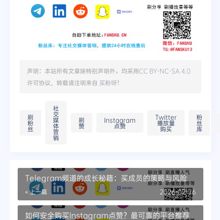
声明：本站所有文章除特别声明外，均采用
CC BY-NC-SA 4.0
许可协议。转载请注明来自
买粉呀
！
社
交
刷
Twitter
粉
媒
刷
Instagram
粉
播放量
丝
体
赞
点赞
丝
购买
库
营
销
Telegram频道的成长秘籍：买成员的策略与风险
« 上一篇
2026-02-16
如何安全购买Instagram点赞？最可靠的平台推荐