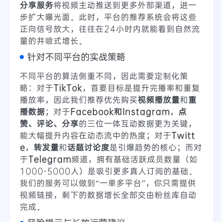
分享服务
将视频主动推送到更多外部渠道，进一
步扩大曝光面。此时，平台的推荐系统会将这些
正向信号放大，往往在24小时内就能看到自然流
量的井喷式增长。
针对不同平台的实战策略
不同平台的算法侧重不同，因此需要定制化策
略：对于
TikTok
，首要目标是提升完播率和重复
播放率，因此我们推荐优先购买
视频播放量
和
重
播数据
；对于
Facebook和Instagram
，
点
赞、评论、分享
的三位一体互动数据更为关键，
能大幅提升内容在动态流中的热度；对于
Twitt
e
，
转发量
和
话题讨论度
是引爆趋势的核心；而对
于
Telegram
频道，拥有基础活跃成员数量（如
1000-5000人）是吸引更多真人订阅的基础。
我们的服务可以做到“一单多平台”，你只需提供
视频链接，剩下的数据增长全部交由粉丝库自动
完成。