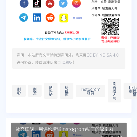
声明：本站所有文章除特别声明外，均采用
CC BY-NC-SA 4.0
许可协议。转载请注明来自
买粉呀
！
刷
刷
粉
直
TikT
刷
刷
Instagram
评
丝
播
刷播
粉
赞
刷赞
论
库
人
量
气
社交证明：用评论增强Instagram帖子的吸引力